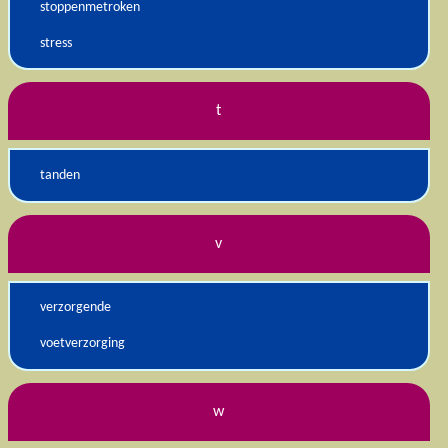
stoppenmetroken
stress
t
tanden
v
verzorgende
voetverzorging
w