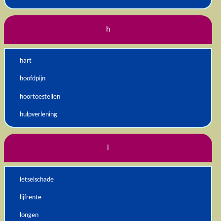
h
hart
hoofdpijn
hoortoestellen
hulpverlening
l
letselschade
lijfrente
longen