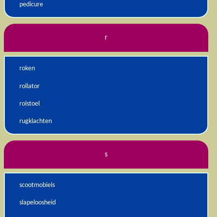
pedicure
r
roken
rollator
rolstoel
rugklachten
s
scootmobiels
slapeloosheid