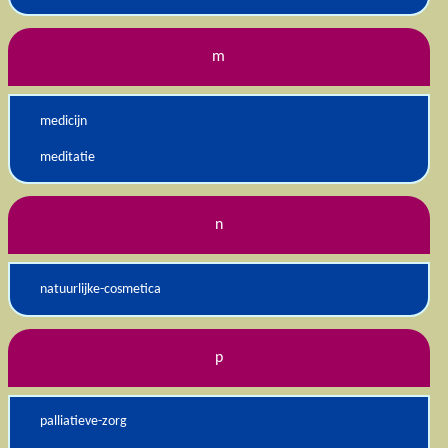
m
medicijn
meditatie
n
natuurlijke-cosmetica
p
palliatieve-zorg