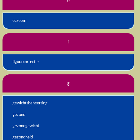
e
eczeem
f
figuurcorrectie
g
gewichtsbeheersing
gezond
gezondgewicht
gezondheid