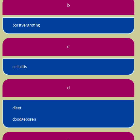
b
borstvergroting
c
cellulitis
d
dieet
doodgeboren