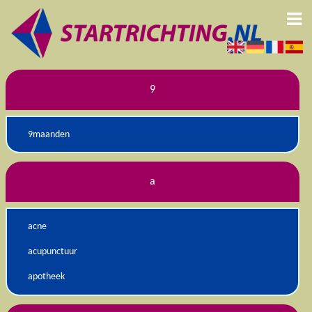
9
9maanden
a
acne
acupunctuur
apotheek